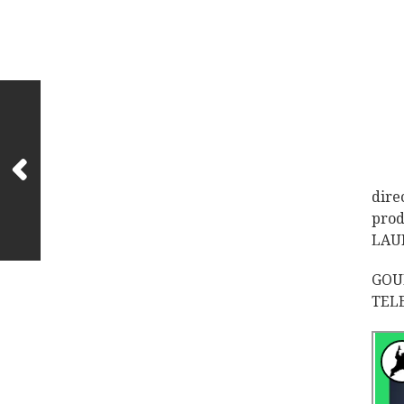
dir
pro
LAU
GOU
TEL