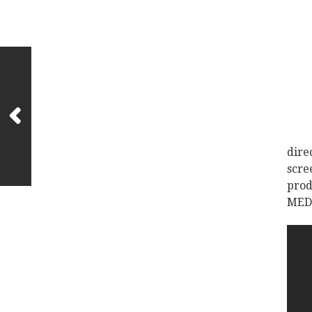
dir
scr
pro
MED